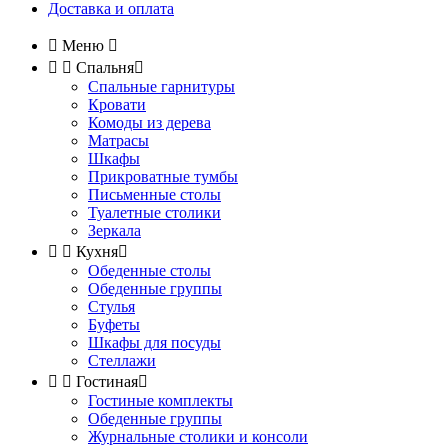
Доставка и оплата

Меню



Спальня

Спальные гарнитуры
Кровати
Комоды из дерева
Матрасы
Шкафы
Прикроватные тумбы
Письменные столы
Туалетные столики
Зеркала


Кухня

Обеденные столы
Обеденные группы
Стулья
Буфеты
Шкафы для посуды
Стеллажи


Гостиная

Гостиные комплекты
Обеденные группы
Журнальные столики и консоли