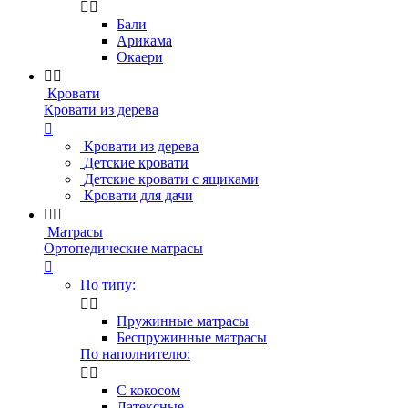


Бали
Арикама
Окаери


Кровати
Кровати из дерева

Кровати из дерева
Детские кровати
Детские кровати с ящиками
Кровати для дачи


Матрасы
Ортопедические матрасы

По типу:


Пружинные матрасы
Беспружинные матрасы
По наполнителю:


С кокосом
Латексные