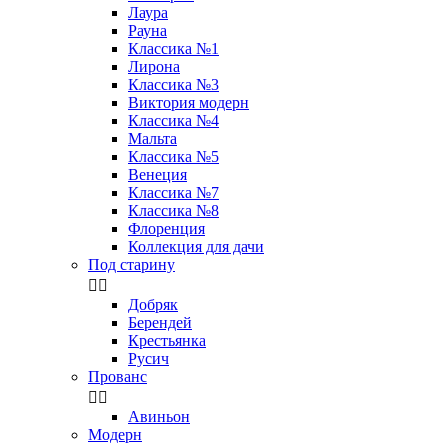
Лаура
Рауна
Классика №1
Лирона
Классика №3
Виктория модерн
Классика №4
Мальта
Классика №5
Венеция
Классика №7
Классика №8
Флоренция
Коллекция для дачи
Под старину


Добряк
Берендей
Крестьянка
Русич
Прованс


Авиньон
Модерн