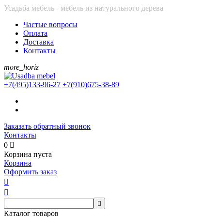
Усадьба мебель - мебель из натурального дерева
Частые вопросы
Оплата
Доставка
Контакты
more_horiz
+7(495)
133-96-27
+7(910)
675-38-89
Заказать обратный звонок
Контакты
0

Корзина пуста
Корзина
Оформить заказ



Каталог товаров