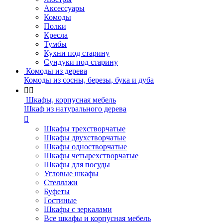
Аксессуары
Комоды
Полки
Кресла
Тумбы
Кухни под старину
Сундуки под старину
Комоды из дерева
Комоды из сосны, березы, бука и дуба


Шкафы, корпусная мебель
Шкаф из натурального дерева

Шкафы трехстворчатые
Шкафы двухстворчатые
Шкафы одностворчатые
Шкафы четырехстворчатые
Шкафы для посуды
Угловые шкафы
Стеллажи
Буфеты
Гостиные
Шкафы с зеркалами
Все шкафы и корпусная мебель