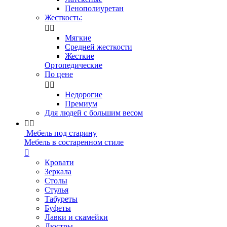
Пенополиуретан
Жесткость:


Мягкие
Средней жесткости
Жесткие
Ортопедические
По цене


Недорогие
Премиум
Для людей с большим весом


Мебель под старину
Мебель в состаренном стиле

Кровати
Зеркала
Столы
Стулья
Табуреты
Буфеты
Лавки и скамейки
Люстры