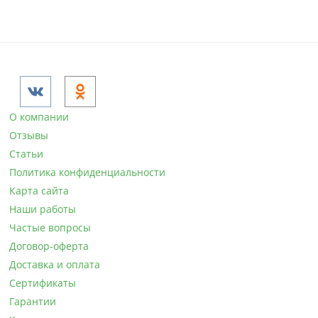
Столы и стулья
Коллекции
Кровати
Матрасы
Мебель под старину
Комоды из дерева
О компании
Шкафы из массива дерева
Отзывы
Тумбы из дерева
Статьи
Церковная мебель
Политика конфиденциальности
Карта сайта
Наши работы
Частые вопросы
Договор-оферта
Доставка и оплата
Сертификаты
Гарантии