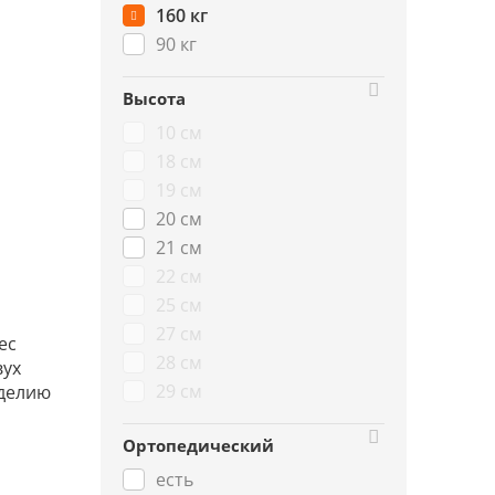
160 кг
90 кг
Высота
10 см
18 см
19 см
20 см
21 см
22 см
25 см
27 см
ес
28 см
вух
29 см
зделию
Ортопедический
есть