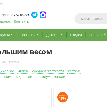
ева
+7(910)
675-38-89
звонок
Контакты
Кухня
Гостиная
Детская
Скидки
Наши раб



большим весом
шим весом
дические
мягкие
средней жесткости
жесткие
етаном
недорогие
премиум
тонкие
СКИДКА
13%