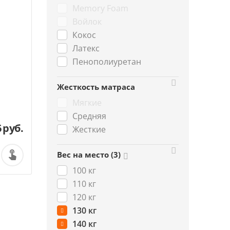
Memory Foam
Войлок
Кокос
Латекс
Пенополиуретан
Жесткость матраса
Мягкие
Средняя
6
руб.
Жесткие
Вес на место (3)
100 кг
110 кг
120 кг
130 кг
140 кг