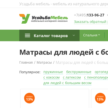
Усадьба мебель - мебель из натурального дер
+7(495)
133-96-27
Заказать обратный 
Спальня
Каталог товаров

Матрасы для людей с 
/
/
Матрасы для людей с боль
Главная
Матрасы
пружинные
беспружинные
ортопе
с кокосом
с латексом
с пенополиур
для людей с большим весом
СКИДКА
СКИДКА
13%
13%