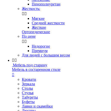
Пенополиуретан
Жесткость:


Мягкие
Средней жесткости
Жесткие
Ортопедические
По цене


Недорогие
Премиум
Для людей с большим весом


Мебель под старину
Мебель в состаренном стиле

Кровати
Зеркала
Столы
Стулья
Табуреты
Буфеты
Лавки и скамейки
Люстры