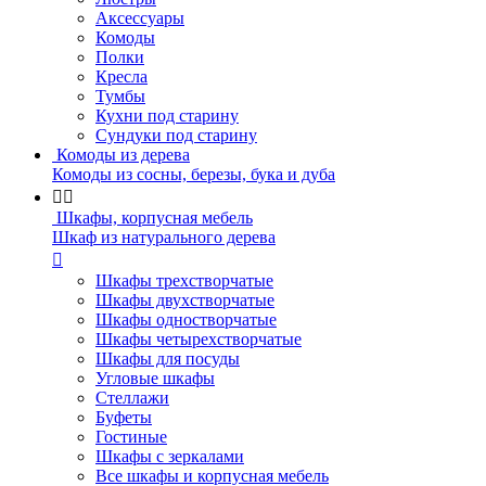
Аксессуары
Комоды
Полки
Кресла
Тумбы
Кухни под старину
Сундуки под старину
Комоды из дерева
Комоды из сосны, березы, бука и дуба


Шкафы, корпусная мебель
Шкаф из натурального дерева

Шкафы трехстворчатые
Шкафы двухстворчатые
Шкафы одностворчатые
Шкафы четырехстворчатые
Шкафы для посуды
Угловые шкафы
Стеллажи
Буфеты
Гостиные
Шкафы с зеркалами
Все шкафы и корпусная мебель