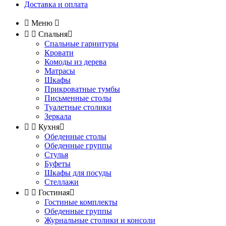
Доставка и оплата

Меню



Спальня

Спальные гарнитуры
Кровати
Комоды из дерева
Матрасы
Шкафы
Прикроватные тумбы
Письменные столы
Туалетные столики
Зеркала


Кухня

Обеденные столы
Обеденные группы
Стулья
Буфеты
Шкафы для посуды
Стеллажи


Гостиная

Гостиные комплекты
Обеденные группы
Журнальные столики и консоли