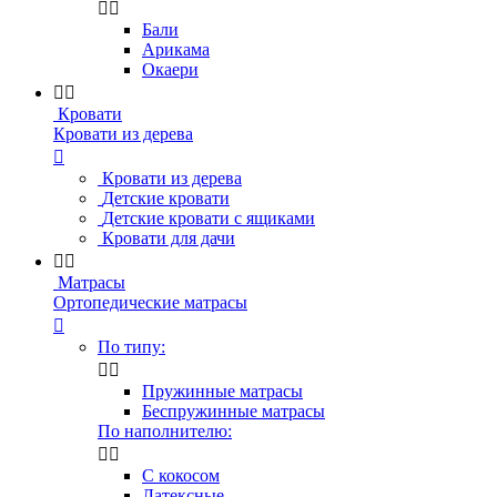


Бали
Арикама
Окаери


Кровати
Кровати из дерева

Кровати из дерева
Детские кровати
Детские кровати с ящиками
Кровати для дачи


Матрасы
Ортопедические матрасы

По типу:


Пружинные матрасы
Беспружинные матрасы
По наполнителю:


С кокосом
Латексные