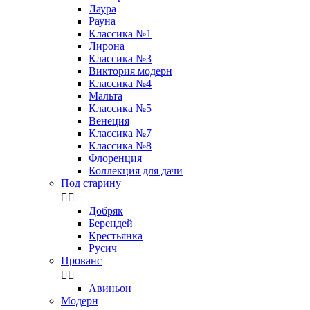
Лаура
Рауна
Классика №1
Лирона
Классика №3
Виктория модерн
Классика №4
Мальта
Классика №5
Венеция
Классика №7
Классика №8
Флоренция
Коллекция для дачи
Под старину


Добряк
Берендей
Крестьянка
Русич
Прованс


Авиньон
Модерн