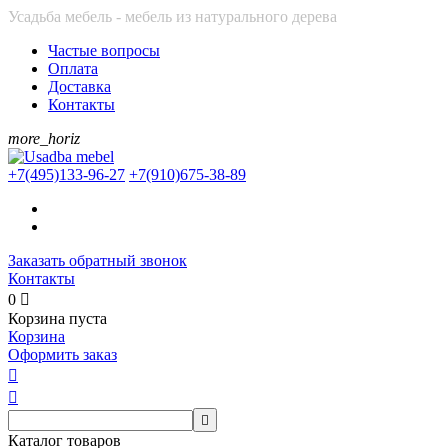
Усадьба мебель - мебель из натурального дерева
Частые вопросы
Оплата
Доставка
Контакты
more_horiz
+7(495)
133-96-27
+7(910)
675-38-89
Заказать обратный звонок
Контакты
0

Корзина пуста
Корзина
Оформить заказ



Каталог товаров