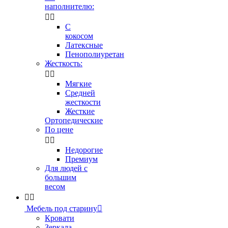
наполнителю:


С
кокосом
Латексные
Пенополиуретан
Жесткость:


Мягкие
Средней
жесткости
Жесткие
Ортопедические
По цене


Недорогие
Премиум
Для людей с
большим
весом


Мебель под старину

Кровати
Зеркала