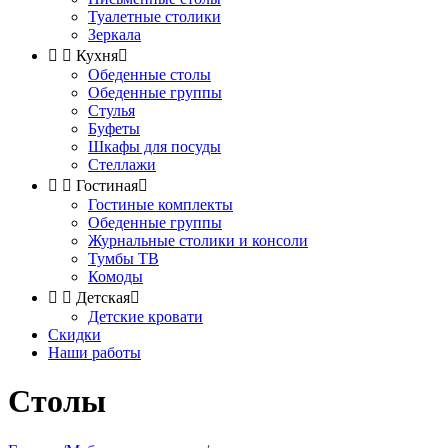
Туалетные столики
Зеркала


Кухня

Обеденные столы
Обеденные группы
Стулья
Буфеты
Шкафы для посуды
Стеллажи


Гостиная

Гостиные комплекты
Обеденные группы
Журнальные столики и консоли
Тумбы ТВ
Комоды


Детская

Детские кровати
Скидки
Наши работы
Столы