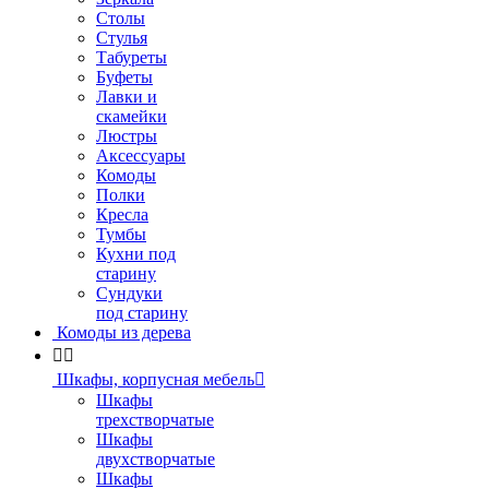
Столы
Стулья
Табуреты
Буфеты
Лавки и
скамейки
Люстры
Аксессуары
Комоды
Полки
Кресла
Тумбы
Кухни под
старину
Сундуки
под старину
Комоды из дерева


Шкафы, корпусная мебель

Шкафы
трехстворчатые
Шкафы
двухстворчатые
Шкафы