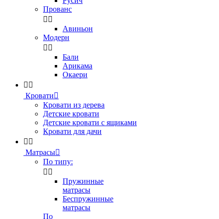
Русич
Прованс


Авиньон
Модерн


Бали
Арикама
Окаери


Кровати

Кровати из дерева
Детские кровати
Детские кровати с ящиками
Кровати для дачи


Матрасы

По типу:


Пружинные
матрасы
Беспружинные
матрасы
По