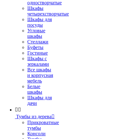
одностворчатые
Шкафы
четырехстворчатые
Шкафы для
посуды
Угловые
шкафы
Стеллажи
Буфеты
Гостиные
Шкафы с
зеркалами
Все шкафы
и корпусная
мебель
Белые
шкафы
Шкафы для
дачи


Тумбы из дерева

Прикроватные
тумбы
Консоли