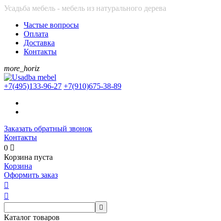
Усадьба мебель - мебель из натурального дерева
Частые вопросы
Оплата
Доставка
Контакты
more_horiz
+7(495)
133-96-27
+7(910)
675-38-89
Заказать обратный звонок
Контакты
0

Корзина пуста
Корзина
Оформить заказ



Каталог товаров