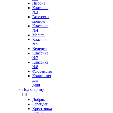
Лирона
Классика
№3
Виктория
модерн
Классика
№4
Мальта
Классика
№5
Венеция
Классика
№7
Классика
№8
Флоренция
Коллекция
для
дачи
Под старину


Добряк
Берендей
Крестьянка