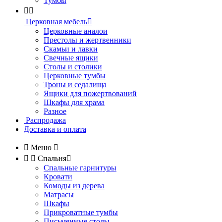
Тумбы


Церковная мебель

Церковные аналои
Престолы и жертвенники
Скамьи и лавки
Свечные ящики
Столы и столики
Церковные тумбы
Троны и седалища
Ящики для пожертвований
Шкафы для храма
Разное
Распродажа
Доставка и оплата

Меню



Спальня

Спальные гарнитуры
Кровати
Комоды из дерева
Матрасы
Шкафы
Прикроватные тумбы
Письменные столы