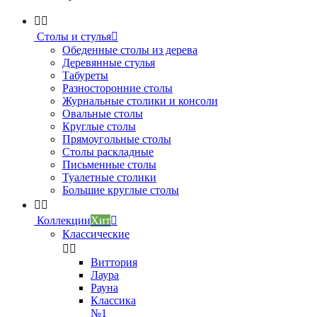


Столы и стулья

Обеденные столы из дерева
Деревянные стулья
Табуреты
Разносторонние столы
Журнальные столики и консоли
Овальные столы
Круглые столы
Прямоугольные столы
Столы раскладные
Письменные столы
Туалетные столики
Большие круглые столы


Коллекции
Хит

Классические


Виттория
Лаура
Рауна
Классика
№1