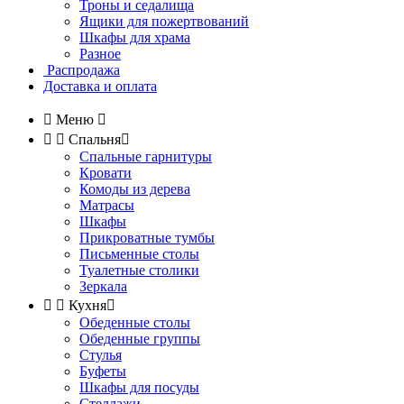
Троны и седалища
Ящики для пожертвований
Шкафы для храма
Разное
Распродажа
Доставка и оплата

Меню



Спальня

Спальные гарнитуры
Кровати
Комоды из дерева
Матрасы
Шкафы
Прикроватные тумбы
Письменные столы
Туалетные столики
Зеркала


Кухня

Обеденные столы
Обеденные группы
Стулья
Буфеты
Шкафы для посуды
Стеллажи