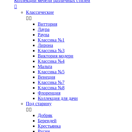
Коллекции мебели различных стилей

Классические


Виттория
Лаура
Рауна
Классика №1
Лирона
Классика №3
Виктория модерн
Классика №4
Мальта
Классика №5
Венеция
Классика №7
Классика №8
Флоренция
Коллекция для дачи
Под старину


Добряк
Берендей
Крестьянка
Русич