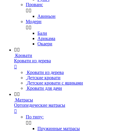
Прованс


Авиньон
Модерн


Бали
Арикама
Окаери


Кровати
Кровати из дерева

Кровати из дерева
Детские кровати
Детские кровати с ящиками
Кровати для дачи


Матрасы
Ортопедические матрасы

По типу:


Пружинные матрасы