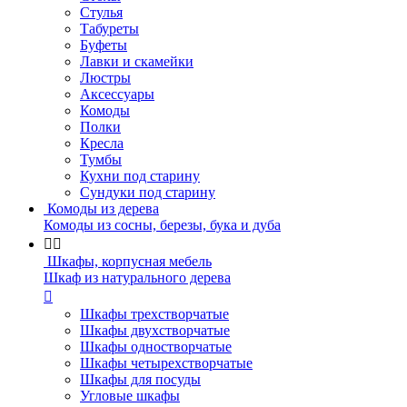
Стулья
Табуреты
Буфеты
Лавки и скамейки
Люстры
Аксессуары
Комоды
Полки
Кресла
Тумбы
Кухни под старину
Сундуки под старину
Комоды из дерева
Комоды из сосны, березы, бука и дуба


Шкафы, корпусная мебель
Шкаф из натурального дерева

Шкафы трехстворчатые
Шкафы двухстворчатые
Шкафы одностворчатые
Шкафы четырехстворчатые
Шкафы для посуды
Угловые шкафы