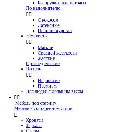
Беспружинные матрасы
По наполнителю:


С кокосом
Латексные
Пенополиуретан
Жесткость:


Мягкие
Средней жесткости
Жесткие
Ортопедические
По цене


Недорогие
Премиум
Для людей с большим весом


Мебель под старину
Мебель в состаренном стиле

Кровати
Зеркала
Столы