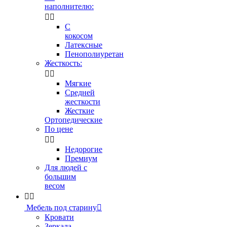
наполнителю:


С
кокосом
Латексные
Пенополиуретан
Жесткость:


Мягкие
Средней
жесткости
Жесткие
Ортопедические
По цене


Недорогие
Премиум
Для людей с
большим
весом


Мебель под старину

Кровати
Зеркала