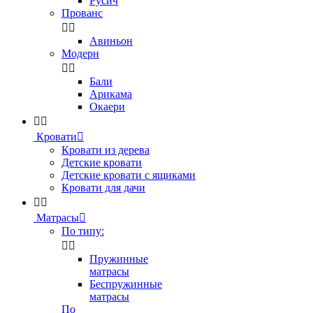
Русич
Прованс


Авиньон
Модерн


Бали
Арикама
Окаери


Кровати

Кровати из дерева
Детские кровати
Детские кровати с ящиками
Кровати для дачи


Матрасы

По типу:


Пружинные
матрасы
Беспружинные
матрасы
По