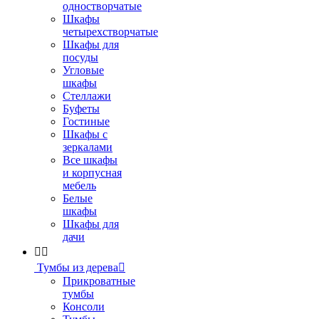
одностворчатые
Шкафы
четырехстворчатые
Шкафы для
посуды
Угловые
шкафы
Стеллажи
Буфеты
Гостиные
Шкафы с
зеркалами
Все шкафы
и корпусная
мебель
Белые
шкафы
Шкафы для
дачи


Тумбы из дерева

Прикроватные
тумбы
Консоли