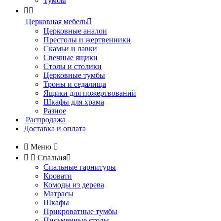
Тумбы


Церковная мебель

Церковные аналои
Престолы и жертвенники
Скамьи и лавки
Свечные ящики
Столы и столики
Церковные тумбы
Троны и седалища
Ящики для пожертвований
Шкафы для храма
Разное
Распродажа
Доставка и оплата

Меню



Спальня

Спальные гарнитуры
Кровати
Комоды из дерева
Матрасы
Шкафы
Прикроватные тумбы
Письменные столы