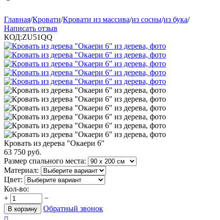
Главная
/
Кровати
/
Кровати из массива
/
из сосны
/
из бука
/
Написать отзыв
КОД:
ZU51QQ
Кровать из дерева "Окаери 6"
63 750
руб.
Размер спального места:
Материал:
Цвет:
Кол-во:
+
−
Обратный звонок
В корзину
