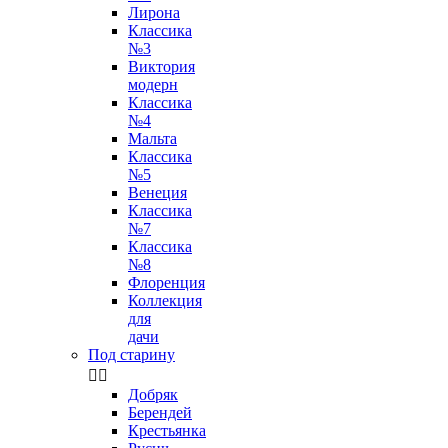
Лирона
Классика
№3
Виктория
модерн
Классика
№4
Мальта
Классика
№5
Венеция
Классика
№7
Классика
№8
Флоренция
Коллекция
для
дачи
Под старину


Добряк
Берендей
Крестьянка