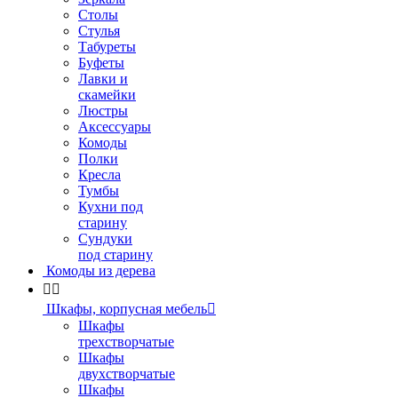
Столы
Стулья
Табуреты
Буфеты
Лавки и
скамейки
Люстры
Аксессуары
Комоды
Полки
Кресла
Тумбы
Кухни под
старину
Сундуки
под старину
Комоды из дерева


Шкафы, корпусная мебель

Шкафы
трехстворчатые
Шкафы
двухстворчатые
Шкафы