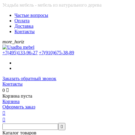
Усадьба мебель - мебель из натурального дерева
Частые вопросы
Оплата
Доставка
Контакты
more_horiz
+7(495)
133-96-27
+7(910)
675-38-89
Заказать обратный звонок
Контакты
0

Корзина пуста
Корзина
Оформить заказ



Каталог товаров