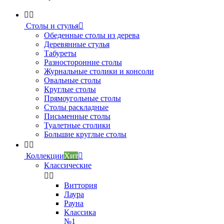


Столы и стулья

Обеденные столы из дерева
Деревянные стулья
Табуреты
Разносторонние столы
Журнальные столики и консоли
Овальные столы
Круглые столы
Прямоугольные столы
Столы раскладные
Письменные столы
Туалетные столики
Большие круглые столы


Коллекции
Хит

Классические


Виттория
Лаура
Рауна
Классика
№1