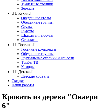
Туалетные столики
Зеркала


Кухня

Обеденные столы
Обеденные группы
Стулья
Буфеты
Шкафы для посуды
Стеллажи


Гостиная

Гостиные комплекты
Обеденные группы
Журнальные столики и консоли
Тумбы ТВ
Комоды


Детская

Детские кровати
Скидки
Наши работы
Кровать из дерева "Окаери
6"