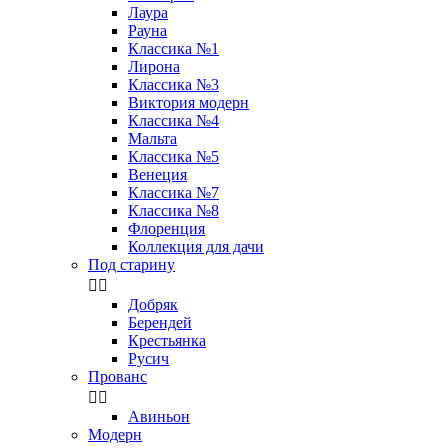
Лаура
Рауна
Классика №1
Лирона
Классика №3
Виктория модерн
Классика №4
Мальта
Классика №5
Венеция
Классика №7
Классика №8
Флоренция
Коллекция для дачи
Под старину


Добряк
Берендей
Крестьянка
Русич
Прованс


Авиньон
Модерн