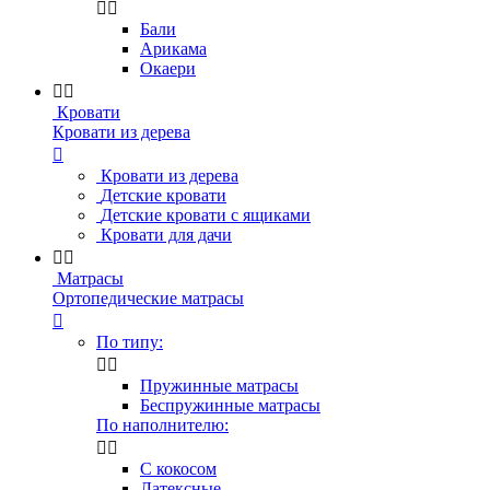


Бали
Арикама
Окаери


Кровати
Кровати из дерева

Кровати из дерева
Детские кровати
Детские кровати с ящиками
Кровати для дачи


Матрасы
Ортопедические матрасы

По типу:


Пружинные матрасы
Беспружинные матрасы
По наполнителю:


С кокосом
Латексные