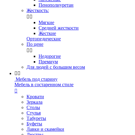
Пенополиуретан
Жесткость:


Мягкие
Средней жесткости
Жесткие
Ортопедические
По цене


Недорогие
Премиум
Для людей с большим весом


Мебель под старину
Мебель в состаренном стиле

Кровати
Зеркала
Столы
Стулья
Табуреты
Буфеты
Лавки и скамейки
Люстры