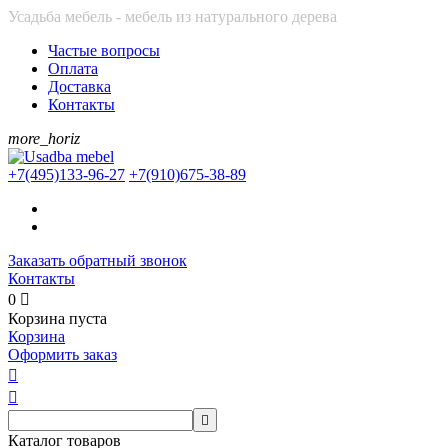
Усадьба мебель - мебель из натурального дерева
Частые вопросы
Оплата
Доставка
Контакты
more_horiz
+7(495)
133-96-27
+7(910)
675-38-89
Заказать обратный звонок
Контакты
0

Корзина пуста
Корзина
Оформить заказ



Каталог товаров