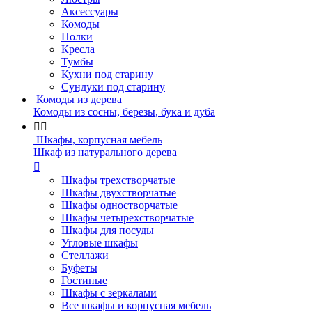
Аксессуары
Комоды
Полки
Кресла
Тумбы
Кухни под старину
Сундуки под старину
Комоды из дерева
Комоды из сосны, березы, бука и дуба


Шкафы, корпусная мебель
Шкаф из натурального дерева

Шкафы трехстворчатые
Шкафы двухстворчатые
Шкафы одностворчатые
Шкафы четырехстворчатые
Шкафы для посуды
Угловые шкафы
Стеллажи
Буфеты
Гостиные
Шкафы с зеркалами
Все шкафы и корпусная мебель