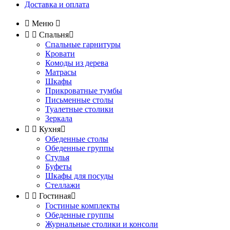
Доставка и оплата

Меню



Спальня

Спальные гарнитуры
Кровати
Комоды из дерева
Матрасы
Шкафы
Прикроватные тумбы
Письменные столы
Туалетные столики
Зеркала


Кухня

Обеденные столы
Обеденные группы
Стулья
Буфеты
Шкафы для посуды
Стеллажи


Гостиная

Гостиные комплекты
Обеденные группы
Журнальные столики и консоли