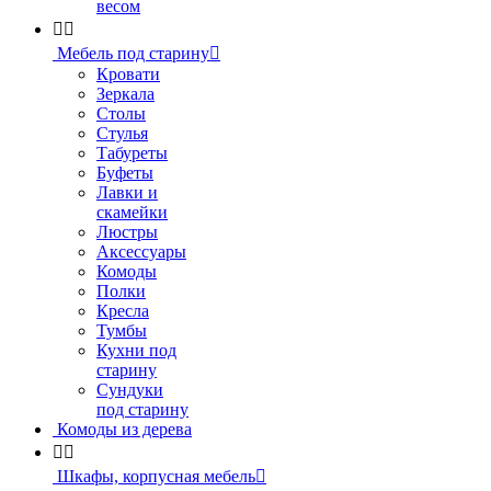
весом


Мебель под старину

Кровати
Зеркала
Столы
Стулья
Табуреты
Буфеты
Лавки и
скамейки
Люстры
Аксессуары
Комоды
Полки
Кресла
Тумбы
Кухни под
старину
Сундуки
под старину
Комоды из дерева


Шкафы, корпусная мебель
