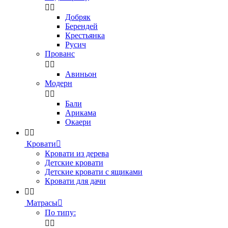


Добряк
Берендей
Крестьянка
Русич
Прованс


Авиньон
Модерн


Бали
Арикама
Окаери


Кровати

Кровати из дерева
Детские кровати
Детские кровати с ящиками
Кровати для дачи


Матрасы

По типу:

