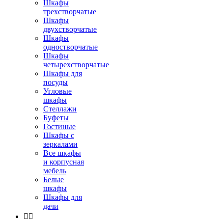
Шкафы
трехстворчатые
Шкафы
двухстворчатые
Шкафы
одностворчатые
Шкафы
четырехстворчатые
Шкафы для
посуды
Угловые
шкафы
Стеллажи
Буфеты
Гостиные
Шкафы с
зеркалами
Все шкафы
и корпусная
мебель
Белые
шкафы
Шкафы для
дачи

