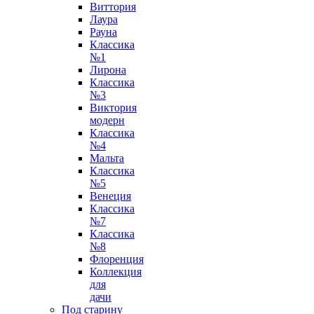
Виттория
Лаура
Рауна
Классика
№1
Лирона
Классика
№3
Виктория
модерн
Классика
№4
Мальта
Классика
№5
Венеция
Классика
№7
Классика
№8
Флоренция
Коллекция
для
дачи
Под старину