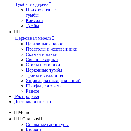
Тумбы из дерева

Прикроватные
тумбы
Консоли
Тумбы


Церковная мебель

Церковные аналои
Престолы и жертвенники
Скамьи и лавки
Свечные ящики
Столы и столики
Церковные тумбы
Троны и седалища
Ящики для пожертвований
Шкафы для храма
Разное
Распродажа
Доставка и оплата

Меню



Спальня

Спальные гарнитуры
Кровати