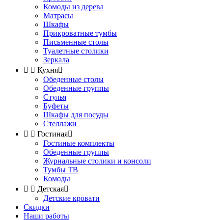
Комоды из дерева
Матрасы
Шкафы
Прикроватные тумбы
Письменные столы
Туалетные столики
Зеркала


Кухня

Обеденные столы
Обеденные группы
Стулья
Буфеты
Шкафы для посуды
Стеллажи


Гостиная

Гостиные комплекты
Обеденные группы
Журнальные столики и консоли
Тумбы ТВ
Комоды


Детская

Детские кровати
Скидки
Наши работы