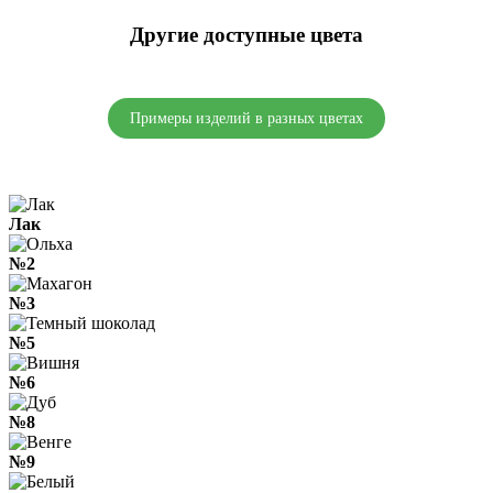
Другие доступные
цвета
Примеры изделий в разных цветах
Лак
№2
№3
№5
№6
№8
№9