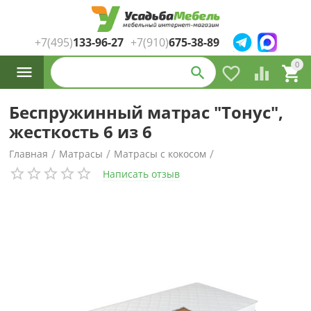
+7(495)
133-96-27
+7(910)
675-38-89
Каталог
0




товаров
Беспружинный матрас "Тонус",
жесткость 6 из 6
/
/
/
Главная
Матрасы
Матрасы с кокосом
Написать отзыв