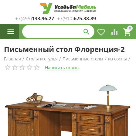
+7(495)
133-96-27
+7(910)
675-38-89
Каталог
0




товаров
Письменный стол Флоренция-2
/
/
/
/
Главная
Столы и стулья
Письменные столы
из сосны
Написать отзыв
/
из березы