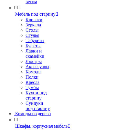
весом


Мебель под старину

Кровати
Зеркала
Столы
Стулья
Табуреты
Буфеты
Лавки и
скамейки
Люстры
Аксессуары
Комоды
Полки
Кресла
Тумбы
Кухни под
старину
Сундуки
под старину
Комоды из дерева


Шкафы, корпусная мебель
