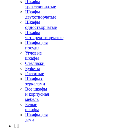
Шкафы
трехстворчатые
Шкафы
двухстворчатые
Шкафы
одностворчатые
Шкафы
четырехстворчатые
Шкафы для
посуды
Угловые
шкафы
Стеллажи
Буфеты
Гостиные
Шкафы с
зеркалами
Все шкафы
и корпусная
мебель
Белые
шкафы
Шкафы для
дачи

