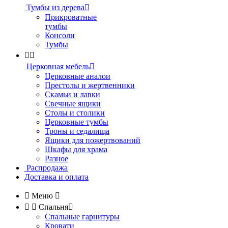
Тумбы из дерева

Прикроватные
тумбы
Консоли
Тумбы


Церковная мебель

Церковные аналои
Престолы и жертвенники
Скамьи и лавки
Свечные ящики
Столы и столики
Церковные тумбы
Троны и седалища
Ящики для пожертвований
Шкафы для храма
Разное
Распродажа
Доставка и оплата

Меню



Спальня

Спальные гарнитуры
Кровати