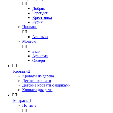


Добряк
Берендей
Крестьянка
Русич
Прованс


Авиньон
Модерн


Бали
Арикама
Окаери


Кровати

Кровати из дерева
Детские кровати
Детские кровати с ящиками
Кровати для дачи


Матрасы

По типу:

