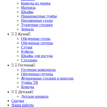
Комоды из дерева
Матрасы
Шкафы
Прикроватные тумбы
Письменные столы
Туалетные столики
Зеркала


Кухня

Обеденные столы
Обеденные группы
Стулья
Буфеты
Шкафы для посуды
Стеллажи


Гостиная

Гостиные комплекты
Обеденные группы
Журнальные столики и консоли
Тумбы ТВ
Комоды


Детская

Детские кровати
Скидки
Наши работы