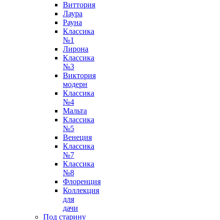
Виттория
Лаура
Рауна
Классика
№1
Лирона
Классика
№3
Виктория
модерн
Классика
№4
Мальта
Классика
№5
Венеция
Классика
№7
Классика
№8
Флоренция
Коллекция
для
дачи
Под старину