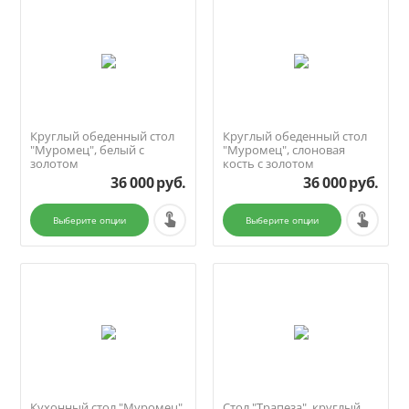
Круглый обеденный стол
Круглый обеденный стол
"Муромец", белый с
"Муромец", слоновая
золотом
кость с золотом
36 000
руб.
36 000
руб.
Выберите опции
Выберите опции
Кухонный стол "Муромец",
Стол "Трапеза", круглый