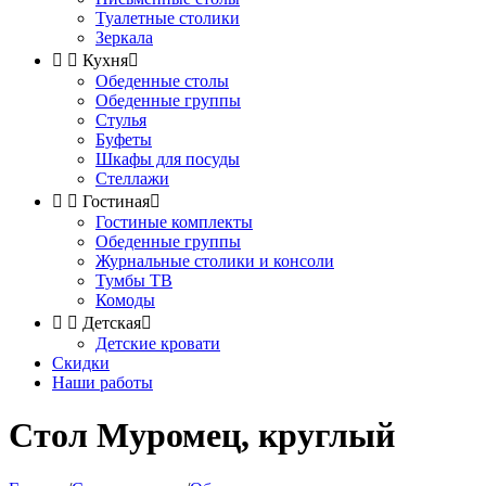
Туалетные столики
Зеркала


Кухня

Обеденные столы
Обеденные группы
Стулья
Буфеты
Шкафы для посуды
Стеллажи


Гостиная

Гостиные комплекты
Обеденные группы
Журнальные столики и консоли
Тумбы ТВ
Комоды


Детская

Детские кровати
Скидки
Наши работы
Стол Муромец, круглый