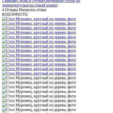
Главная
/
Столы и стулья
/
Обеденные столы из
дерева
/
круглые
/
на одной ножке
/
4 Отзыва
Написать отзыв
КОД:
WR61TQ