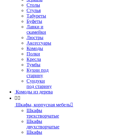
Столы
Стулья
Табуреты
Буфеты
Лавки и
скамейки
Люстры
Аксессуары
Комоды
Полки
Кресла
Тумбы
Кухни под
старину
Сундуки
под старину
Комоды из дерева


Шкафы, корпусная мебель

Шкафы
трехстворчатые
Шкафы
двухстворчатые
Шкафы