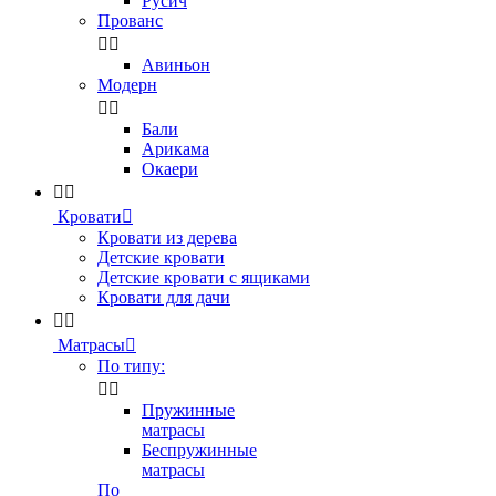
Русич
Прованс


Авиньон
Модерн


Бали
Арикама
Окаери


Кровати

Кровати из дерева
Детские кровати
Детские кровати с ящиками
Кровати для дачи


Матрасы

По типу:


Пружинные
матрасы
Беспружинные
матрасы
По