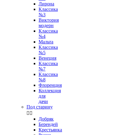
Лирона
Классика
№3
Виктория
модерн
Классика
№4
Мальта
Классика
№5
Венеция
Классика
№7
Классика
№8
Флоренция
Коллекция
для
дачи
Под старину


Добряк
Берендей
Крестьянка