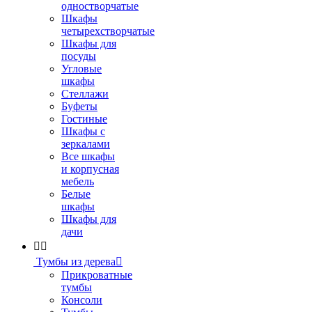
одностворчатые
Шкафы
четырехстворчатые
Шкафы для
посуды
Угловые
шкафы
Стеллажи
Буфеты
Гостиные
Шкафы с
зеркалами
Все шкафы
и корпусная
мебель
Белые
шкафы
Шкафы для
дачи


Тумбы из дерева

Прикроватные
тумбы
Консоли