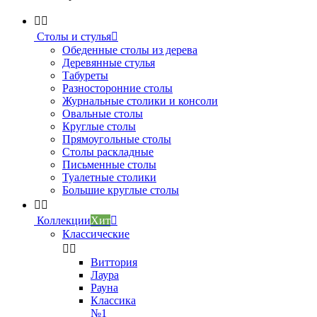


Столы и стулья

Обеденные столы из дерева
Деревянные стулья
Табуреты
Разносторонние столы
Журнальные столики и консоли
Овальные столы
Круглые столы
Прямоугольные столы
Столы раскладные
Письменные столы
Туалетные столики
Большие круглые столы


Коллекции
Хит

Классические


Виттория
Лаура
Рауна
Классика
№1