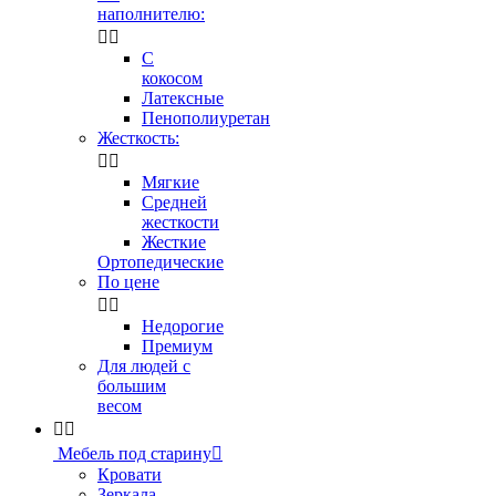
наполнителю:


С
кокосом
Латексные
Пенополиуретан
Жесткость:


Мягкие
Средней
жесткости
Жесткие
Ортопедические
По цене


Недорогие
Премиум
Для людей с
большим
весом


Мебель под старину

Кровати
Зеркала