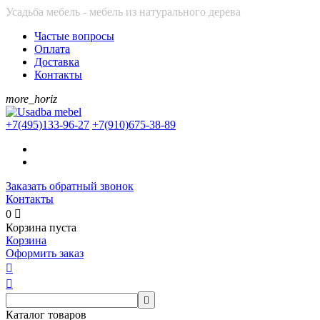
Усадьба мебель - мебель из натурального дерева
Частые вопросы
Оплата
Доставка
Контакты
more_horiz
+7(495)
133-96-27
+7(910)
675-38-89
Заказать обратный звонок
Контакты
0

Корзина пуста
Корзина
Оформить заказ



Каталог товаров