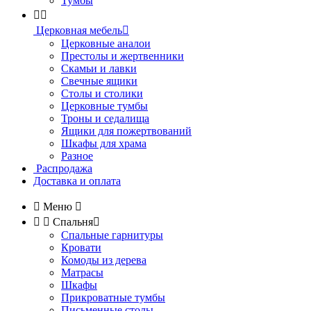
Тумбы


Церковная мебель

Церковные аналои
Престолы и жертвенники
Скамьи и лавки
Свечные ящики
Столы и столики
Церковные тумбы
Троны и седалища
Ящики для пожертвований
Шкафы для храма
Разное
Распродажа
Доставка и оплата

Меню



Спальня

Спальные гарнитуры
Кровати
Комоды из дерева
Матрасы
Шкафы
Прикроватные тумбы
Письменные столы