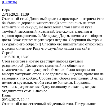
[
Скачать
]
Вера
23/11/2021, 11:39
Отличный стол! Долго выбирали на просторах интернета (что
бы было не дорого и качественно)) остановились на этом
варианте и не секунду не пожалели/ Стол взяли из бука!
Тяжёлый, массивный, красивый/ Без сколов, царапин и
хорошо прокрашенный. Менеджер Дарья, помогла с выбором
цвета. Заказ привезли уже через неделю. Сборщики быстро и
аккуратно его собрали!) Спасибо что внимательно относитесь
к своим клиентам/ Рада что случайно нашла ваш сайт/
Сергей
10/05/2018, 18:49
Стол выбирал в новую квартиру, выбрал круглый
раздвижнрой. Достаточно приятный на общение и
компетентный менеджер всё объяснил, были вопросы по
выбору материала стола. Всё сделали за 2 недели, привезли на
выходных что удобно. Собрал сам, сборка несложная. В лапах
имеются крутилки, чтобы стол не болтался. Порадовал
механизм раздвижения. Одну половину толкаешь, вторая
отодвигается сама. Спасибо!
Инна
09/02/2017, 15:44
Отличный и качественный обеденный стол. Натуральное