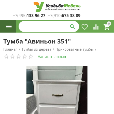
+7(495)
133-96-27
+7(910)
675-38-89
Каталог
0




товаров
Тумба "Авиньон 351"
/
/
/
Главная
Тумбы из дерева
Прикроватные тумбы
Написать отзыв