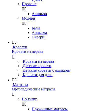
Прованс


Авиньон
Модерн


Бали
Арикама
Окаери


Кровати
Кровати из дерева

Кровати из дерева
Детские кровати
Детские кровати с ящиками
Кровати для дачи


Матрасы
Ортопедические матрасы

По типу:


Пружинные матрасы