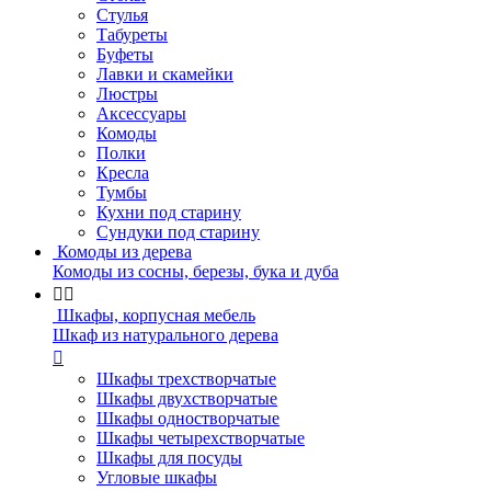
Стулья
Табуреты
Буфеты
Лавки и скамейки
Люстры
Аксессуары
Комоды
Полки
Кресла
Тумбы
Кухни под старину
Сундуки под старину
Комоды из дерева
Комоды из сосны, березы, бука и дуба


Шкафы, корпусная мебель
Шкаф из натурального дерева

Шкафы трехстворчатые
Шкафы двухстворчатые
Шкафы одностворчатые
Шкафы четырехстворчатые
Шкафы для посуды
Угловые шкафы