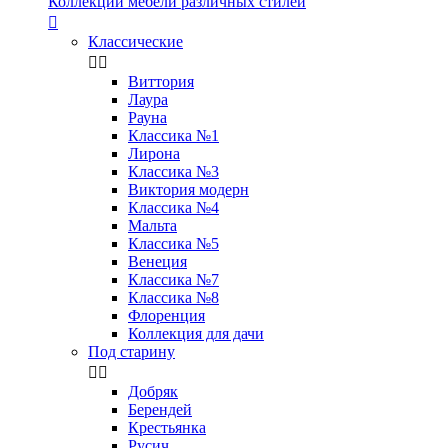
Коллекции мебели различных стилей

Классические


Виттория
Лаура
Рауна
Классика №1
Лирона
Классика №3
Виктория модерн
Классика №4
Мальта
Классика №5
Венеция
Классика №7
Классика №8
Флоренция
Коллекция для дачи
Под старину


Добряк
Берендей
Крестьянка
Русич