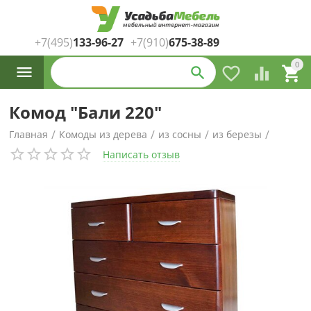
+7(495)
133-96-27
+7(910)
675-38-89
Каталог
0




товаров
Комод "Бали 220"
/
/
/
/
Главная
Комоды из дерева
из сосны
из березы
Написать отзыв