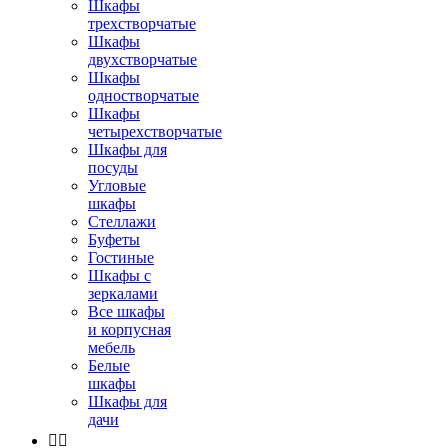
Шкафы
трехстворчатые
Шкафы
двухстворчатые
Шкафы
одностворчатые
Шкафы
четырехстворчатые
Шкафы для
посуды
Угловые
шкафы
Стеллажи
Буфеты
Гостиные
Шкафы с
зеркалами
Все шкафы
и корпусная
мебель
Белые
шкафы
Шкафы для
дачи

