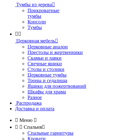
Тумбы из дерева

Прикроватные
тумбы
Консоли
Тумбы


Церковная мебель

Церковные аналои
Престолы и жертвенники
Скамьи и лавки
Свечные ящики
Столы и столики
Церковные тумбы
Троны и седалища
Ящики для пожертвований
Шкафы для храма
Разное
Распродажа
Доставка и оплата

Меню



Спальня

Спальные гарнитуры
Кровати