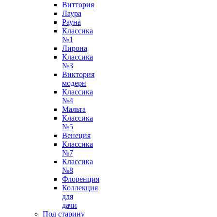
Виттория
Лаура
Рауна
Классика
№1
Лирона
Классика
№3
Виктория
модерн
Классика
№4
Мальта
Классика
№5
Венеция
Классика
№7
Классика
№8
Флоренция
Коллекция
для
дачи
Под старину