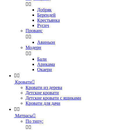


Добряк
Берендей
Крестьянка
Русич
Прованс


Авиньон
Модерн


Бали
Арикама
Окаери


Кровати

Кровати из дерева
Детские кровати
Детские кровати с ящиками
Кровати для дачи


Матрасы

По типу:

