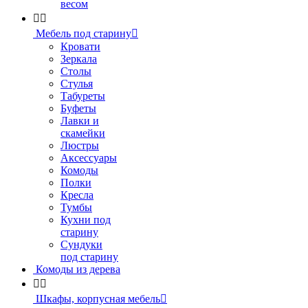
весом


Мебель под старину

Кровати
Зеркала
Столы
Стулья
Табуреты
Буфеты
Лавки и
скамейки
Люстры
Аксессуары
Комоды
Полки
Кресла
Тумбы
Кухни под
старину
Сундуки
под старину
Комоды из дерева


Шкафы, корпусная мебель
