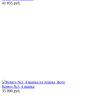
41 855
руб.
Комод №3, 4 ящика
35 090
руб.