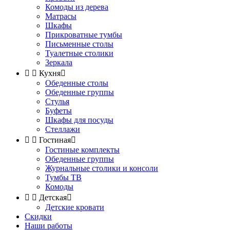
Комоды из дерева
Матрасы
Шкафы
Прикроватные тумбы
Письменные столы
Туалетные столики
Зеркала


Кухня

Обеденные столы
Обеденные группы
Стулья
Буфеты
Шкафы для посуды
Стеллажи


Гостиная

Гостиные комплекты
Обеденные группы
Журнальные столики и консоли
Тумбы ТВ
Комоды


Детская

Детские кровати
Скидки
Наши работы