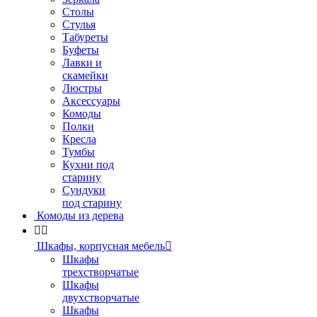
Столы
Стулья
Табуреты
Буфеты
Лавки и
скамейки
Люстры
Аксессуары
Комоды
Полки
Кресла
Тумбы
Кухни под
старину
Сундуки
под старину
Комоды из дерева


Шкафы, корпусная мебель

Шкафы
трехстворчатые
Шкафы
двухстворчатые
Шкафы