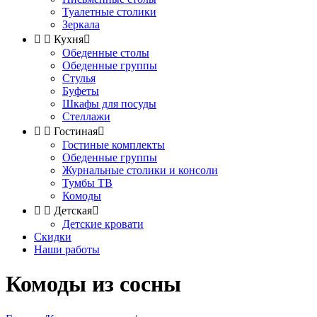
Туалетные столики
Зеркала


Кухня

Обеденные столы
Обеденные группы
Стулья
Буфеты
Шкафы для посуды
Стеллажи


Гостиная

Гостиные комплекты
Обеденные группы
Журнальные столики и консоли
Тумбы ТВ
Комоды


Детская

Детские кровати
Скидки
Наши работы
Комоды из сосны