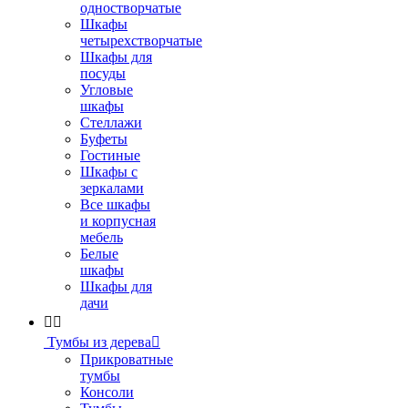
одностворчатые
Шкафы
четырехстворчатые
Шкафы для
посуды
Угловые
шкафы
Стеллажи
Буфеты
Гостиные
Шкафы с
зеркалами
Все шкафы
и корпусная
мебель
Белые
шкафы
Шкафы для
дачи


Тумбы из дерева

Прикроватные
тумбы
Консоли