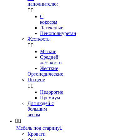
наполнителю:


С
кокосом
Латексные
Пенополиуретан
Жесткость:


Мягкие
Средней
жесткости
Жесткие
Ортопедические
По цене


Недорогие
Премиум
Для людей с
большим
весом


Мебель под старину

Кровати
Зеркала