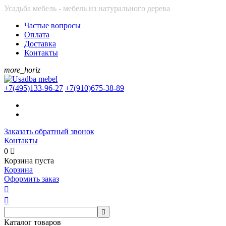
Усадьба мебель - мебель из натурального дерева
Частые вопросы
Оплата
Доставка
Контакты
more_horiz
+7(495)
133-96-27
+7(910)
675-38-89
Заказать обратный звонок
Контакты
0

Корзина пуста
Корзина
Оформить заказ



Каталог товаров