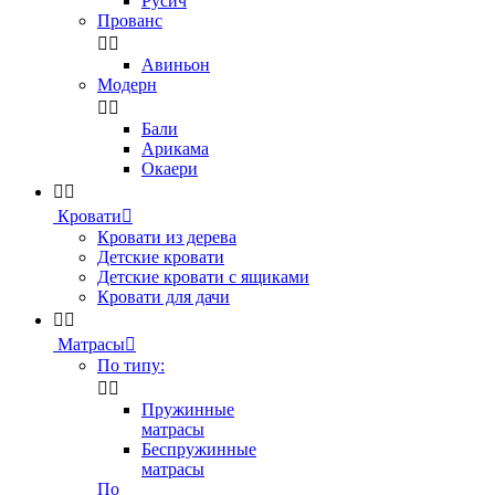
Русич
Прованс


Авиньон
Модерн


Бали
Арикама
Окаери


Кровати

Кровати из дерева
Детские кровати
Детские кровати с ящиками
Кровати для дачи


Матрасы

По типу:


Пружинные
матрасы
Беспружинные
матрасы
По