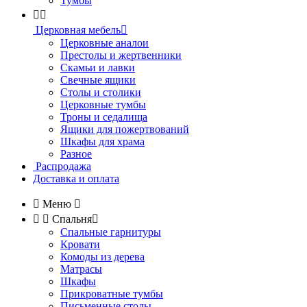
Тумбы


Церковная мебель

Церковные аналои
Престолы и жертвенники
Скамьи и лавки
Свечные ящики
Столы и столики
Церковные тумбы
Троны и седалища
Ящики для пожертвований
Шкафы для храма
Разное
Распродажа
Доставка и оплата

Меню



Спальня

Спальные гарнитуры
Кровати
Комоды из дерева
Матрасы
Шкафы
Прикроватные тумбы
Письменные столы