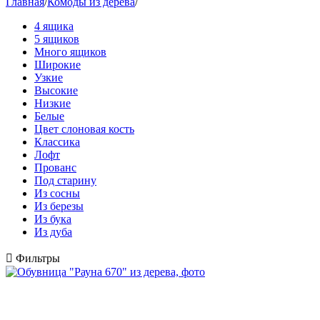
Главная
/
Комоды из дерева
/
4 ящика
5 ящиков
Много ящиков
Широкие
Узкие
Высокие
Низкие
Белые
Цвет слоновая кость
Классика
Лофт
Прованс
Под старину
Из сосны
Из березы
Из бука
Из дуба

Фильтры