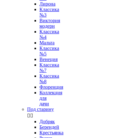
Лирона
Классика
№3
Виктория
модерн
Классика
№4
Мальта
Классика
№5
Венеция
Классика
№7
Классика
№8
Флоренция
Коллекция
для
дачи
Под старину


Добряк
Берендей
Крестьянка