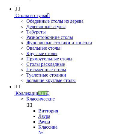


Столы и стулья

Обеденные столы из дерева
Деревянные стулья
Табуреты
Разносторонние столы
Журнальные столики и консоли
Овальные столы
Круглые столы
Прямоугольные столы
Столы раскладные
Письменные столы
Туалетные столики
Большие круглые столы


Коллекции
Хит

Классические


Виттория
Лаура
Рауна
Классика
№1