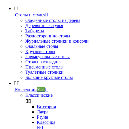


Столы и стулья

Обеденные столы из дерева
Деревянные стулья
Табуреты
Разносторонние столы
Журнальные столики и консоли
Овальные столы
Круглые столы
Прямоугольные столы
Столы раскладные
Письменные столы
Туалетные столики
Большие круглые столы


Коллекции
Хит

Классические


Виттория
Лаура
Рауна
Классика
№1