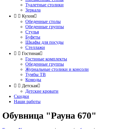
Туалетные столики
Зеркала


Кухня

Обеденные столы
Обеденные группы
Стулья
Буфеты
Шкафы для посуды
Стеллажи


Гостиная

Гостиные комплекты
Обеденные группы
Журнальные столики и консоли
Тумбы ТВ
Комоды


Детская

Детские кровати
Скидки
Наши работы
Обувница "Рауна 670"