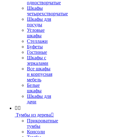
одностворчатые
Шкафы
четырехстворчатые
Шкафы для
посуды
Угловые
шкафы
Стеллажи
Буфеты
Гостиные
Шкафы с
зеркалами
Все шкафы
и корпусная
мебель
Белые
шкафы
Шкафы для
дачи


Тумбы из дерева

Прикроватные
тумбы
Консоли