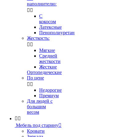
наполнителю:


С
кокосом
Латексные
Пенополиуретан
Жесткость:


Мягкие
Средней
жесткости
Жесткие
Ортопедические
По цене


Недорогие
Премиум
Для людей с
большим
весом


Мебель под старину

Кровати
Зеркала