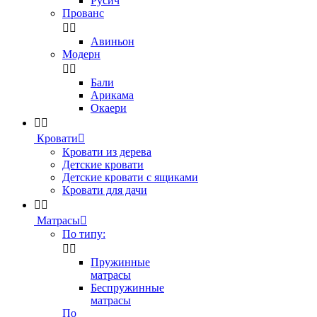
Русич
Прованс


Авиньон
Модерн


Бали
Арикама
Окаери


Кровати

Кровати из дерева
Детские кровати
Детские кровати с ящиками
Кровати для дачи


Матрасы

По типу:


Пружинные
матрасы
Беспружинные
матрасы
По