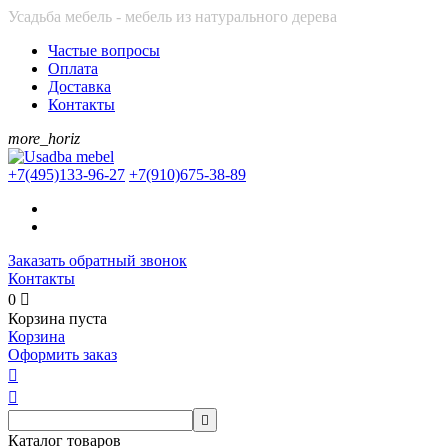
Усадьба мебель - мебель из натурального дерева
Частые вопросы
Оплата
Доставка
Контакты
more_horiz
+7(495)
133-96-27
+7(910)
675-38-89
Заказать обратный звонок
Контакты
0

Корзина пуста
Корзина
Оформить заказ



Каталог товаров