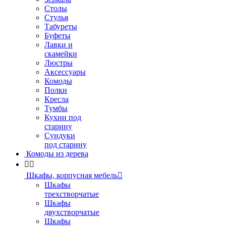
Столы
Стулья
Табуреты
Буфеты
Лавки и
скамейки
Люстры
Аксессуары
Комоды
Полки
Кресла
Тумбы
Кухни под
старину
Сундуки
под старину
Комоды из дерева


Шкафы, корпусная мебель

Шкафы
трехстворчатые
Шкафы
двухстворчатые
Шкафы