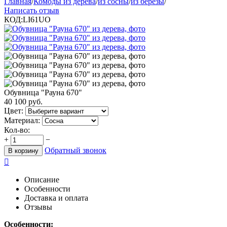
Главная
/
Комоды из дерева
/
из сосны
/
из березы
/
Написать отзыв
КОД:
LI61UO
Обувница "Рауна 670"
40 100
руб.
Цвет:
Материал:
Кол-во:
+
−
Обратный звонок
В корзину

Описание
Особенности
Доставка и оплата
Отзывы
Особенности: