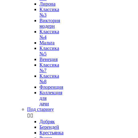
Лирона
Классика
№3
Виктория
модерн
Классика
№4
Мальта
Классика
№5
Венеция
Классика
№7
Классика
№8
Флоренция
Коллекция
для
дачи
Под старину


Добряк
Берендей
Крестьянка