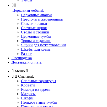
Тумбы


Церковная мебель

Церковные аналои
Престолы и жертвенники
Скамьи и лавки
Свечные ящики
Столы и столики
Церковные тумбы
Троны и седалища
Ящики для пожертвований
Шкафы для храма
Разное
Распродажа
Доставка и оплата

Меню



Спальня

Спальные гарнитуры
Кровати
Комоды из дерева
Матрасы
Шкафы
Прикроватные тумбы
Письменные столы