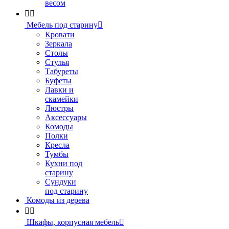
весом


Мебель под старину

Кровати
Зеркала
Столы
Стулья
Табуреты
Буфеты
Лавки и
скамейки
Люстры
Аксессуары
Комоды
Полки
Кресла
Тумбы
Кухни под
старину
Сундуки
под старину
Комоды из дерева


Шкафы, корпусная мебель
