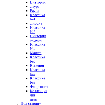
Виттория
Лаура
Рауна
Классика
№1
Лирона
Классика
№3
Виктория
модерн
Классика
№4
Мальта
Классика
№5
Венеция
Классика
№7
Классика
№8
Флоренция
Коллекция
для
дачи
Под старину