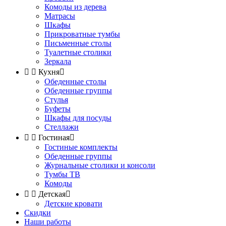
Комоды из дерева
Матрасы
Шкафы
Прикроватные тумбы
Письменные столы
Туалетные столики
Зеркала


Кухня

Обеденные столы
Обеденные группы
Стулья
Буфеты
Шкафы для посуды
Стеллажи


Гостиная

Гостиные комплекты
Обеденные группы
Журнальные столики и консоли
Тумбы ТВ
Комоды


Детская

Детские кровати
Скидки
Наши работы