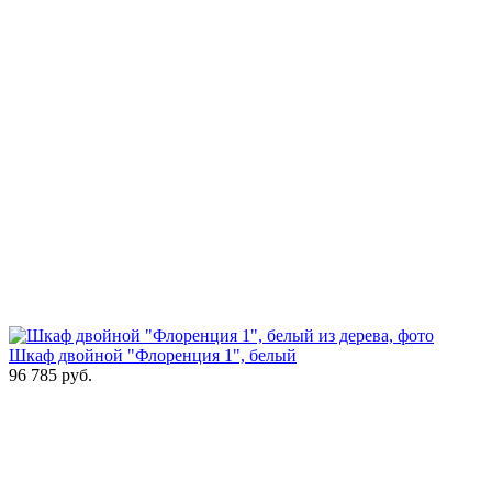
Шкаф двойной "Флоренция 1", белый
96 785
руб.