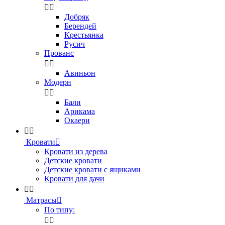


Добряк
Берендей
Крестьянка
Русич
Прованс


Авиньон
Модерн


Бали
Арикама
Окаери


Кровати

Кровати из дерева
Детские кровати
Детские кровати с ящиками
Кровати для дачи


Матрасы

По типу:

