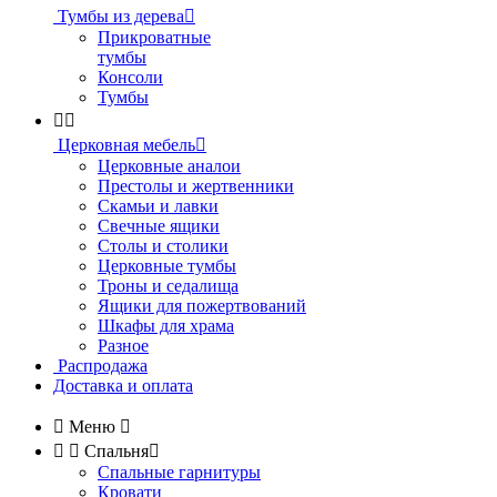
Тумбы из дерева

Прикроватные
тумбы
Консоли
Тумбы


Церковная мебель

Церковные аналои
Престолы и жертвенники
Скамьи и лавки
Свечные ящики
Столы и столики
Церковные тумбы
Троны и седалища
Ящики для пожертвований
Шкафы для храма
Разное
Распродажа
Доставка и оплата

Меню



Спальня

Спальные гарнитуры
Кровати