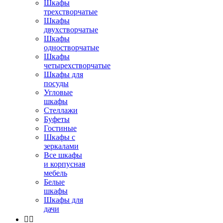
Шкафы
трехстворчатые
Шкафы
двухстворчатые
Шкафы
одностворчатые
Шкафы
четырехстворчатые
Шкафы для
посуды
Угловые
шкафы
Стеллажи
Буфеты
Гостиные
Шкафы с
зеркалами
Все шкафы
и корпусная
мебель
Белые
шкафы
Шкафы для
дачи

