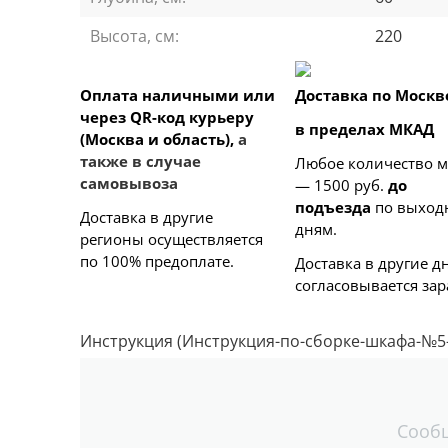
Высота, см:
220
Оплата наличными или
Доставка по Москв
через QR-код курьеру
в пределах МКАД
(Москва и область),
а
также в случае
Любое количество 
самовывоза
— 1500 руб.
до
подъезда
по выхо
Доставка в другие
дням.
регионы осуществляется
по 100% предоплате.
Доставка в другие д
согласовывается зар
Инструкция (Инструкция-по-сборке-шкафа-№5-_б
Сооб