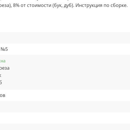
еза), 8% от стоимости (бук, дуб).
Инструкция по сборке.
 №5
сна
реза
к
б
ов