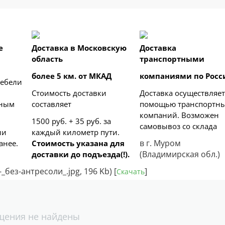
е
Доставка в Московскую
Доставка
область
транспортными
более 5 км. от МКАД
компаниями по Росс
мебели
Стоимость доставки
Доставка осуществляет
дным
составляет
помощью транспортн
компаний. Возможен
1500 руб. + 35 руб. за
самовывоз со склада
ни
каждый километр
пути.
в г. Муром
анее.
Стоимость указана для
(Владимирская обл.)
доставки до подъезда(!).
ез-антресоли_.jpg, 196 Kb) [
]
Скачать
щения не найдены