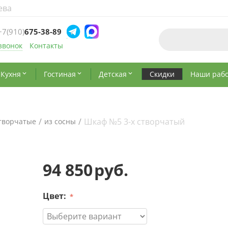
ева
+7(910)
675-38-89
звонок
Контакты
Кухня
Гостиная
Детская
Скидки
Наши раб



/
/
Шкаф №5 3-х створчатый
творчатые
из сосны
94 850
руб.
Цвет: