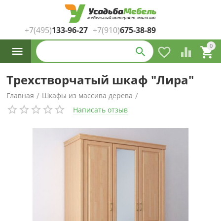
+7(495)
133-96-27
+7(910)
675-38-89
Каталог
0




товаров
Трехстворчатый шкаф "Лира"
/
/
Главная
Шкафы из массива дерева
Написать отзыв
/
/
Шкафы трехстворчатые
из сосны