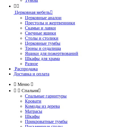
Тумбы


Церковная мебель

Церковные аналои
Престолы и жертвенники
Скамьи и лавки
Свечные ящики
Столы и столики
Церковные тумбы
Троны и седалища
Ящики для пожертвований
Шкафы для храма
Разное
Распродажа
Доставка и оплата

Меню



Спальня

Спальные гарнитуры
Кровати
Комоды из дерева
Матрасы
Шкафы
Прикроватные тумбы
Письменные столы