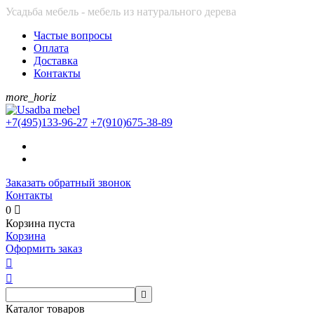
Усадьба мебель - мебель из натурального дерева
Частые вопросы
Оплата
Доставка
Контакты
more_horiz
+7(495)
133-96-27
+7(910)
675-38-89
Заказать обратный звонок
Контакты
0

Корзина пуста
Корзина
Оформить заказ



Каталог товаров