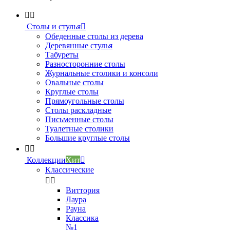


Столы и стулья

Обеденные столы из дерева
Деревянные стулья
Табуреты
Разносторонние столы
Журнальные столики и консоли
Овальные столы
Круглые столы
Прямоугольные столы
Столы раскладные
Письменные столы
Туалетные столики
Большие круглые столы


Коллекции
Хит

Классические


Виттория
Лаура
Рауна
Классика
№1