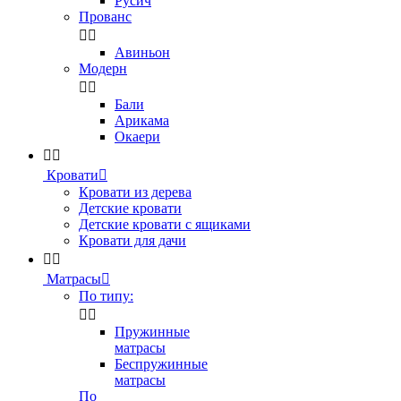
Русич
Прованс


Авиньон
Модерн


Бали
Арикама
Окаери


Кровати

Кровати из дерева
Детские кровати
Детские кровати с ящиками
Кровати для дачи


Матрасы

По типу:


Пружинные
матрасы
Беспружинные
матрасы
По