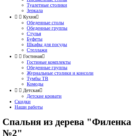
Туалетные столики
Зеркала


Кухня

Обеденные столы
Обеденные группы
Стулья
Буфеты
Шкафы для посуды
Стеллажи


Гостиная

Гостиные комплекты
Обеденные группы
Журнальные столики и консоли
Тумбы ТВ
Комоды


Детская

Детские кровати
Скидки
Наши работы
Спальня из дерева "Филенка
№2"