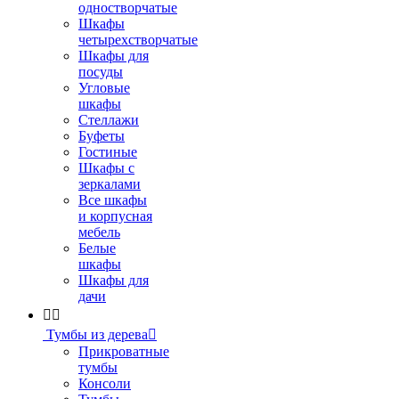
одностворчатые
Шкафы
четырехстворчатые
Шкафы для
посуды
Угловые
шкафы
Стеллажи
Буфеты
Гостиные
Шкафы с
зеркалами
Все шкафы
и корпусная
мебель
Белые
шкафы
Шкафы для
дачи


Тумбы из дерева

Прикроватные
тумбы
Консоли