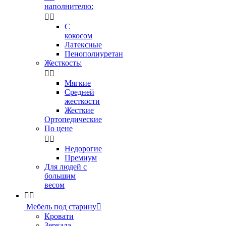
наполнителю:


С
кокосом
Латексные
Пенополиуретан
Жесткость:


Мягкие
Средней
жесткости
Жесткие
Ортопедические
По цене


Недорогие
Премиум
Для людей с
большим
весом


Мебель под старину

Кровати
Зеркала