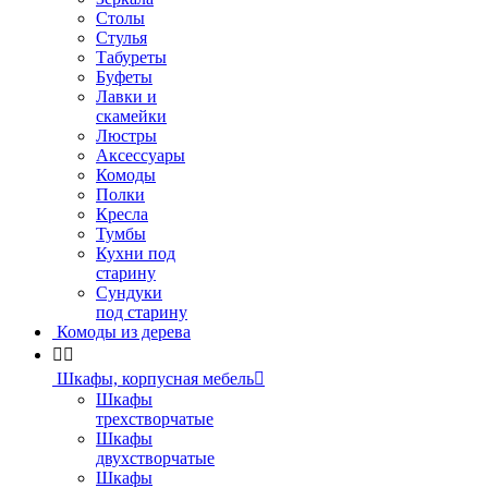
Столы
Стулья
Табуреты
Буфеты
Лавки и
скамейки
Люстры
Аксессуары
Комоды
Полки
Кресла
Тумбы
Кухни под
старину
Сундуки
под старину
Комоды из дерева


Шкафы, корпусная мебель

Шкафы
трехстворчатые
Шкафы
двухстворчатые
Шкафы