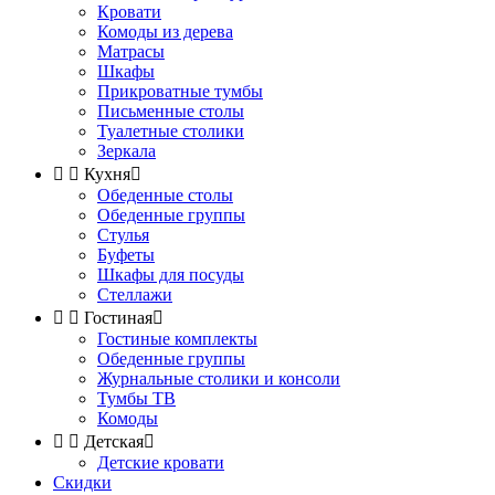
Кровати
Комоды из дерева
Матрасы
Шкафы
Прикроватные тумбы
Письменные столы
Туалетные столики
Зеркала


Кухня

Обеденные столы
Обеденные группы
Стулья
Буфеты
Шкафы для посуды
Стеллажи


Гостиная

Гостиные комплекты
Обеденные группы
Журнальные столики и консоли
Тумбы ТВ
Комоды


Детская

Детские кровати
Скидки