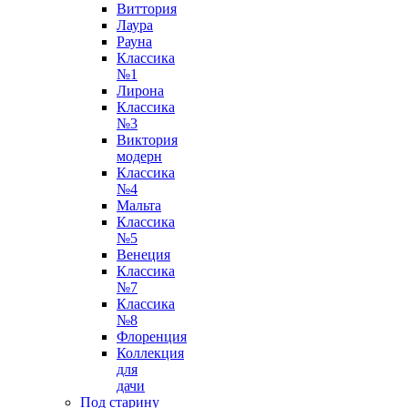
Виттория
Лаура
Рауна
Классика
№1
Лирона
Классика
№3
Виктория
модерн
Классика
№4
Мальта
Классика
№5
Венеция
Классика
№7
Классика
№8
Флоренция
Коллекция
для
дачи
Под старину