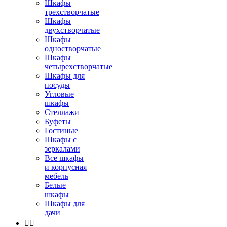
Шкафы
трехстворчатые
Шкафы
двухстворчатые
Шкафы
одностворчатые
Шкафы
четырехстворчатые
Шкафы для
посуды
Угловые
шкафы
Стеллажи
Буфеты
Гостиные
Шкафы с
зеркалами
Все шкафы
и корпусная
мебель
Белые
шкафы
Шкафы для
дачи

