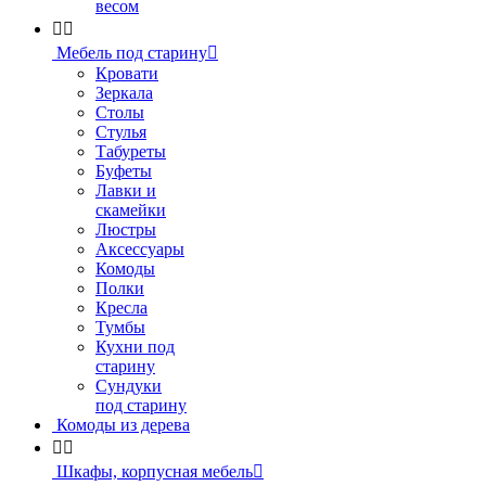
весом


Мебель под старину

Кровати
Зеркала
Столы
Стулья
Табуреты
Буфеты
Лавки и
скамейки
Люстры
Аксессуары
Комоды
Полки
Кресла
Тумбы
Кухни под
старину
Сундуки
под старину
Комоды из дерева


Шкафы, корпусная мебель
