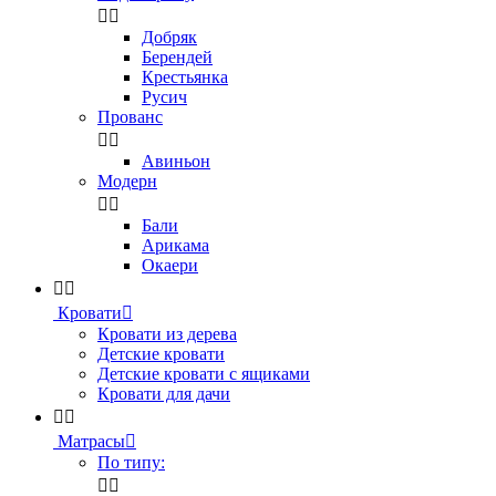


Добряк
Берендей
Крестьянка
Русич
Прованс


Авиньон
Модерн


Бали
Арикама
Окаери


Кровати

Кровати из дерева
Детские кровати
Детские кровати с ящиками
Кровати для дачи


Матрасы

По типу:

