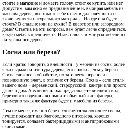
стоите в магазине и ломаете голову, стоит ее купить или нет.
Допустим, вам ясно ее предназначение и, выбирая мебель из
массива дерева, вы отдаете себе отчет в долговечности и
экологичности натурального материала. Но где она будет
стоять? В спальне или на кухне? В квартире или загородном
доме? Ответив на эти вопросы, вам будет легче определиться,
какую мебель предпочесть. Итак, плюсы и минусы мебели из
натурального дерева.
Сосна или береза?
Если кратко говорить о внешности - у мебели из сосны более
ярко выражена текстура дерева, его волокна, чем у березы.
Сосна сложнее в обработке, но зато легче переносит
повышенную влагу, в отличие от березы. Сосна – если стиль
вашего дома – деревенский, старорусский, кантри или просто
дачный дом. А если вы плохо представляете внешний вид
березового изделия - вспомните обычный лист фанеры,
примерно такая же фактура будет и у мебели из березы.
Тем не менее, именно береза считается экологичнее сосны,
лучше подходит для благородного интерьера, хорошо
тонируется, обладает бактерицидными и антигрибковыми
свойствами.