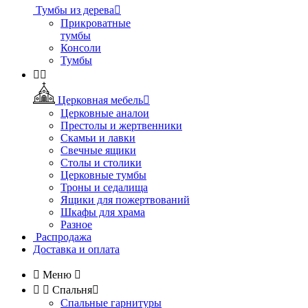
Тумбы из дерева

Прикроватные
тумбы
Консоли
Тумбы


Церковная мебель

Церковные аналои
Престолы и жертвенники
Скамьи и лавки
Свечные ящики
Столы и столики
Церковные тумбы
Троны и седалища
Ящики для пожертвований
Шкафы для храма
Разное
Распродажа
Доставка и оплата

Меню



Спальня

Спальные гарнитуры