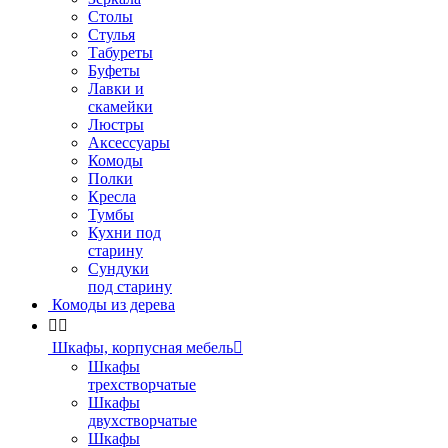
Столы
Стулья
Табуреты
Буфеты
Лавки и
скамейки
Люстры
Аксессуары
Комоды
Полки
Кресла
Тумбы
Кухни под
старину
Сундуки
под старину
Комоды из дерева


Шкафы, корпусная мебель

Шкафы
трехстворчатые
Шкафы
двухстворчатые
Шкафы