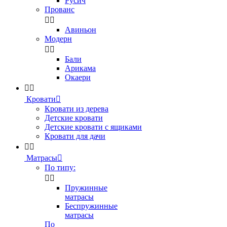
Русич
Прованс


Авиньон
Модерн


Бали
Арикама
Окаери


Кровати

Кровати из дерева
Детские кровати
Детские кровати с ящиками
Кровати для дачи


Матрасы

По типу:


Пружинные
матрасы
Беспружинные
матрасы
По