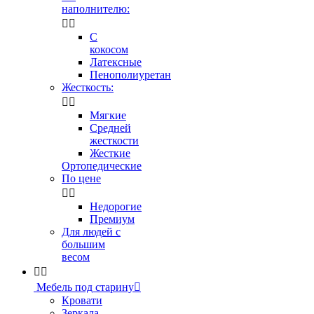
наполнителю:


С
кокосом
Латексные
Пенополиуретан
Жесткость:


Мягкие
Средней
жесткости
Жесткие
Ортопедические
По цене


Недорогие
Премиум
Для людей с
большим
весом


Мебель под старину

Кровати
Зеркала