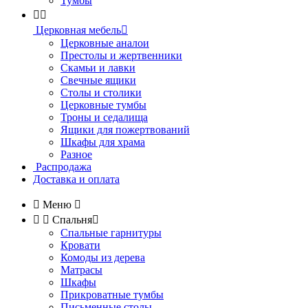
Тумбы


Церковная мебель

Церковные аналои
Престолы и жертвенники
Скамьи и лавки
Свечные ящики
Столы и столики
Церковные тумбы
Троны и седалища
Ящики для пожертвований
Шкафы для храма
Разное
Распродажа
Доставка и оплата

Меню



Спальня

Спальные гарнитуры
Кровати
Комоды из дерева
Матрасы
Шкафы
Прикроватные тумбы
Письменные столы