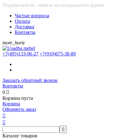
Усадьба мебель - мебель из натурального дерева
Частые вопросы
Оплата
Доставка
Контакты
more_horiz
+7(495)
133-96-27
+7(910)
675-38-89
Заказать обратный звонок
Контакты
0

Корзина пуста
Корзина
Оформить заказ



Каталог товаров