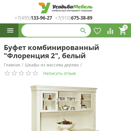
+7(495)
133-96-27
+7(910)
675-38-89
Каталог
0




товаров
Буфет комбинированный
"Флоренция 2", белый
/
/
Главная
Шкафы из массива дерева
Написать отзыв
/
Все шкафы и корпусная мебель