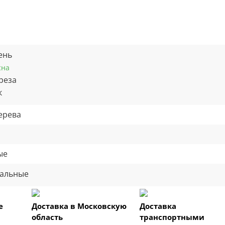
ень
сна
реза
к
ерева
ые
альные
е
Доставка в Московскую
Доставка
область
транспортными