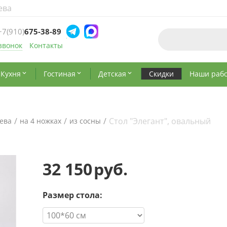
ева
+7(910)
675-38-89
звонок
Контакты
Кухня
Гостиная
Детская
Скидки
Наши раб



/
/
/
Стол "Элегант", овальный
ева
на 4 ножках
из сосны
32 150
руб.
Размер стола: