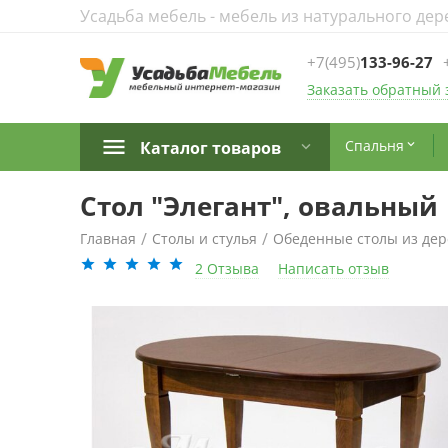
Усадьба мебель - мебель из натурального дер
+7(495)
133-96-27
Заказать обратный 
Спальня
Каталог товаров

Стол "Элегант", овальный
/
/
Главная
Столы и стулья
Обеденные столы из дер
2 Отзыва
Написать отзыв