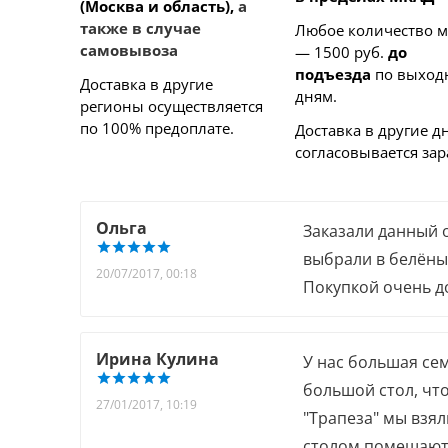
(Москва и область),
а
также в случае
Любое количество 
самовывоза
— 1500 руб.
до
подъезда
по выхо
Доставка в другие
дням.
регионы осуществляется
по 100% предоплате.
Доставка в другие д
согласовывается зар
Ольга
Заказали данный 
выбрали в белёны
20/07/2017, 00:18
Покупкой очень д
Ирина Кулина
У нас большая сем
большой стол, чт
27/01/2017, 10:19
"Трапеза" мы взял
столом помещаютс