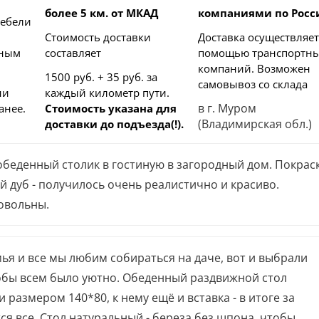
более 5 км. от МКАД
компаниями по Росс
мебели
Стоимость доставки
Доставка осуществляет
дным
составляет
помощью транспортн
компаний. Возможен
1500 руб. + 35 руб. за
самовывоз со склада
ни
каждый километр
пути.
в г. Муром
анее.
Стоимость указана для
(Владимирская обл.)
доставки до подъезда(!).
обеденный столик в гостиную в загородный дом. Покрас
й дуб - получилось очень реалистично и красиво.
овольны.
ья и все мы любим собираться на даче, вот и выбрали
обы всем было уютно. Обеденный раздвижной стол
и размером 140*80, к нему ещё и вставка - в итоге за
я все. Стол натуральный - береза без шпона, чтобы