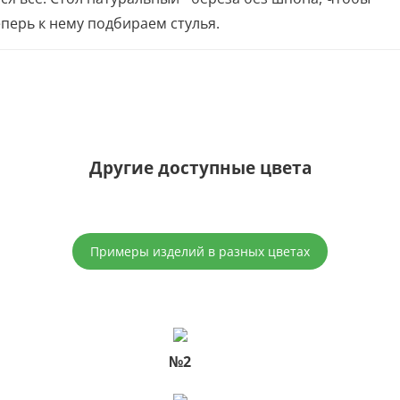
перь к нему подбираем стулья.
Другие доступные
цвета
Примеры изделий в разных цветах
№2