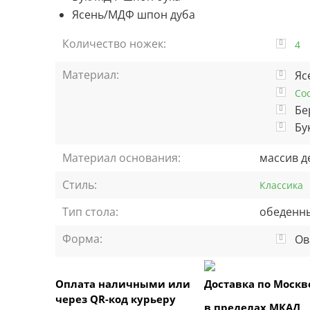
Ясень/МДФ шпон дуба
Количество ножек:
4
Материал:
Яс
Со
Бе
Бу
Материал основания:
массив д
Стиль:
Классика
Тип стола:
обеденн
Форма:
Ов
Оплата наличными или
Доставка по Москв
через QR-код курьеру
в пределах МКАД